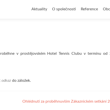
Přejít
k
Aktuality
O společnosti
Reference
Obc
obsahu
webu
s proběhne v prostějovském Hotel Tennis Clubu v termínu od 
t
odkaz
do záložek.
Ohlédnutí za proběhnuvším Zákaznickém setkání 