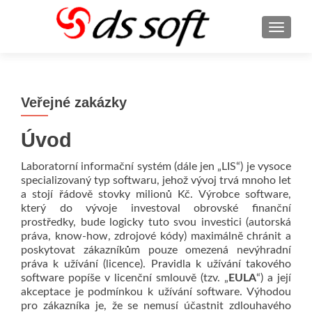
ROZBA
Veřejné zakázky
Úvod
Laboratorní informační systém (dále jen „LIS“) je vysoce
specializovaný typ softwaru, jehož vývoj trvá mnoho let
a stojí řádově stovky milionů Kč. Výrobce software,
který do vývoje investoval obrovské finanční
prostředky, bude logicky tuto svou investici (autorská
práva, know-how, zdrojové kódy) maximálně chránit a
poskytovat zákazníkům pouze omezená nevýhradní
práva k užívání (licence). Pravidla k užívání takového
software popíše v licenční smlouvě (tzv. „
EULA
“) a její
akceptace je podmínkou k užívání software. Výhodou
pro zákazníka je, že se nemusí účastnit zdlouhavého