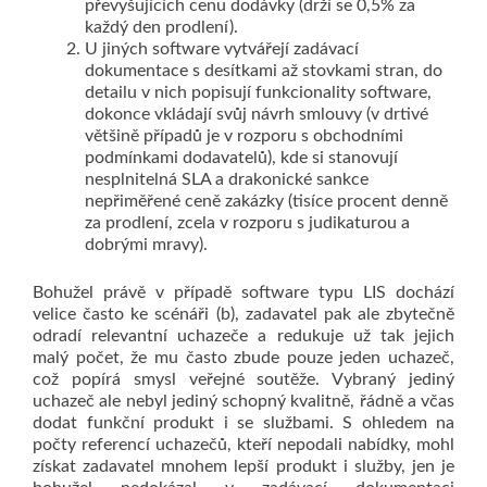
převyšujících cenu dodávky (drží se 0,5% za
každý den prodlení).
U jiných software vytvářejí zadávací
dokumentace s desítkami až stovkami stran, do
detailu v nich popisují funkcionality software,
dokonce vkládají svůj návrh smlouvy (v drtivé
většině případů je v rozporu s obchodními
podmínkami dodavatelů), kde si stanovují
nesplnitelná SLA a drakonické sankce
nepřiměřené ceně zakázky (tisíce procent denně
za prodlení, zcela v rozporu s judikaturou a
dobrými mravy).
Bohužel právě v případě software typu LIS dochází
velice často ke scénáři (b), zadavatel pak ale zbytečně
odradí relevantní uchazeče a redukuje už tak jejich
malý počet, že mu často zbude pouze jeden uchazeč,
což popírá smysl veřejné soutěže. Vybraný jediný
uchazeč ale nebyl jediný schopný kvalitně, řádně a včas
dodat funkční produkt i se službami. S ohledem na
počty referencí uchazečů, kteří nepodali nabídky, mohl
získat zadavatel mnohem lepší produkt i služby, jen je