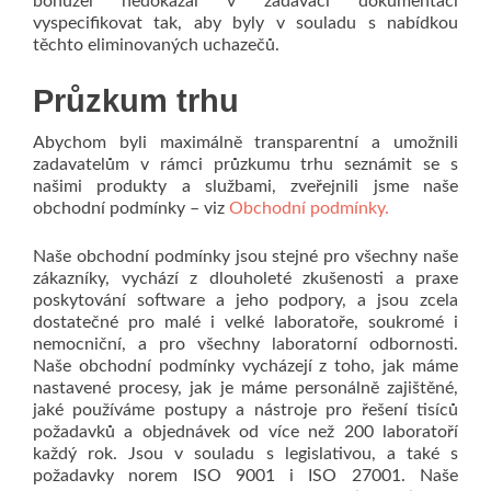
bohužel nedokázal v zadávací dokumentaci
vyspecifikovat tak, aby byly v souladu s nabídkou
těchto eliminovaných uchazečů.
Průzkum trhu
Abychom byli maximálně transparentní a umožnili
zadavatelům v rámci průzkumu trhu seznámit se s
našimi produkty a službami, zveřejnili jsme naše
obchodní podmínky – viz
Obchodní podmínky.
Naše obchodní podmínky jsou stejné pro všechny naše
zákazníky, vychází z dlouholeté zkušenosti a praxe
poskytování software a jeho podpory, a jsou zcela
dostatečné pro malé i velké laboratoře, soukromé i
nemocniční, a pro všechny laboratorní odbornosti.
Naše obchodní podmínky vycházejí z toho, jak máme
nastavené procesy, jak je máme personálně zajištěné,
jaké používáme postupy a nástroje pro řešení tisíců
požadavků a objednávek od více než 200 laboratoří
každý rok. Jsou v souladu s legislativou, a také s
požadavky norem ISO 9001 i ISO 27001. Naše