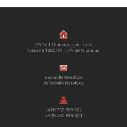
DS Soft Olomouc, spol. s r.o.
Okružní 1300/19 | 779 00 Olomouc
obchod(a)dssoft.cz
helpdesk(a)dssoft.cz
+420 730 898 821
+420 730 898 800