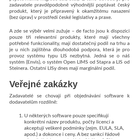
zadavatele pravděpodobně výhodnější poptávat český
produkt, který je připravený k okamžitému nasazení
(bez úprav) v prostředí české legislativy a praxe.
A zde se výběr velmi zužuje – de facto jsou k dispozici
pouze tři relevantní produkty, které mají všechny
potřebné funkcionality, mají dostatečný podíl na trhu a
je u nich zajištěna dlouhodobá podpora, která je pro
provoz systému typu LIS nezbytná. Jedná se o náš
systém (Envis), o systém Open LIMS od Stapra a LIS od
Steinera. Ostatní LISy dnes mají marginální podíl.
Veřejné zakázky
Zadavatelé se chovají při objednávání software k
dodavatelům rozdílně:
U některých software pouze specifikují
konkrétní název produktu, počty licencí a
akceptují veškeré podmínky (zejm. EULA, SLA,
apod.) a dokonce i ceny. A bez sankcí řádově