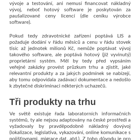
vývoje a testování, ani nemusí financovat nákladný
vývoj, neboť hotový software je poskytován za
paušalizované ceny licencí (dle ceníku výrobce
software).
Pokud tedy zdravotnické zařízení poptává LIS a
požaduje dodání v řádu měsíců a cenu v řádu stovek
tisíc až jednotek milionů Kč, nemůže poptávat vývoj
takového software, ale poptává hotový (již vyvinutý)
proprietární systém. Měl by tedy před vypsáním
veřejné zakázky provést průzkum trhu a zjistit, jaké
relevantní produkty a za jakých podmínek se nabízejí,
aby tomu odpovídala zadávací dokumentace a nedošlo
k zbytečné diskriminaci některých uchazečů.
Tři produkty na trhu
Ve světě existuje řada laboratorních informačních
systémů, ty ale nejsou adaptovány na české prostředí a
vyžadovaly by pravděpodobně nákladný dovývoj
(lokalizace, legislativa, vykazování, online komunikace s
pojišťovnami, migrace dat, atd.). Z toho důvodu je pro